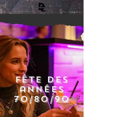
Fête des
années
70/80/90