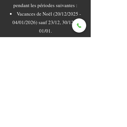
pendant les périodes suivantes :
Vacances de Noël (20/12/2025 -
04/01/2026) sauf 23/12, 30/12 et
01/01.
Liste
Croissants
Rouleaux de chocolat
Baguettes
Baguette au fromage (demi-baguette
avec fromage, mayonnaise, œuf et
laitue)
Baguette jambon-fromage (demi-
baguette avec fromage, mayonnaise,
jambon, œuf et laitue)